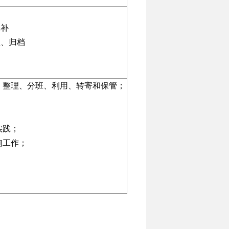
催补
理、归档
、整理、分班、利用、转寄和保管；
；
实践；
询工作；