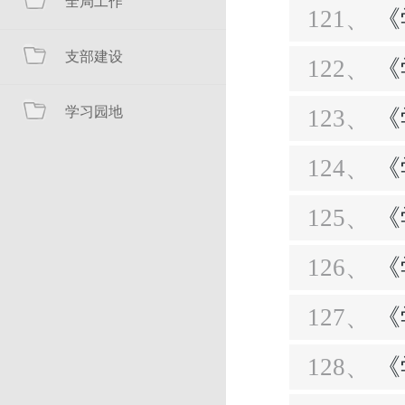
全局工作
121、
《
支部建设
122、
《
学习园地
123、
《
124、
《
125、
《
126、
《
127、
《
128、
《