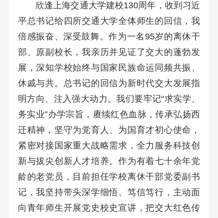
欣逢上海交通大学建校130周年，收到习近
平总书记给四所交通大学全体师生的回信，我
倍感振奋、深受鼓舞。作为一名95岁的离休干
部、原副校长，我亲历并见证了交大的蓬勃发
展，深知学校始终与国家民族命运同频共振、
休戚与共。总书记的回信为新时代交大发展指
明方向、注入强大动力。我们要牢记“求实学、
务实业”办学宗旨，赓续红色血脉，传承弘扬西
迁精神，坚守为党育人、为国育才初心使命，
紧密对接国家重大战略需求，全力服务科技创
新与拔尖创新人才培养。作为有着七十余年党
龄的老党员，目前担任学校离休干部党委副书
记，我坚持带头深学细悟、笃信笃行，主动面
向青年师生开展党史校史宣讲，把交大红色传