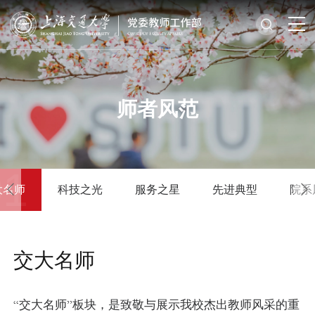
师者风范
01
大名师
科技之光
服务之星
先进典型
院系
交大名师
“交大名师”板块，是致敬与展示我校杰出教师风采的重